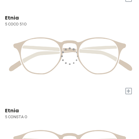
Etnia
5 COCO 51O
+
Etnia
5 CONSTA O