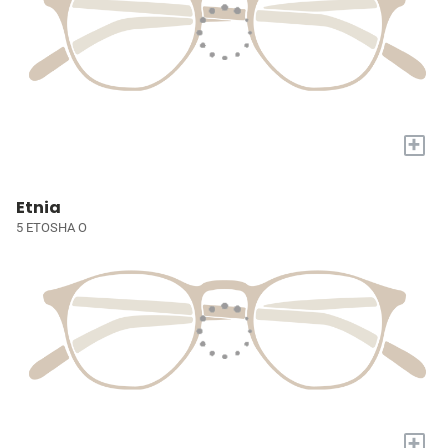
+
Etnia
5 ETOSHA O
+