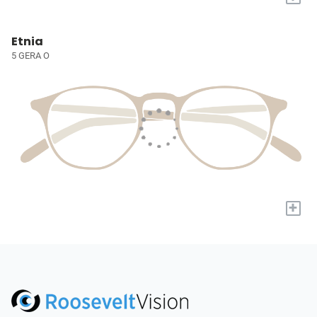
Etnia
5 GERA O
+