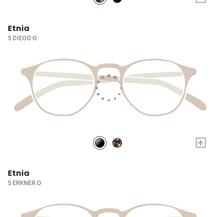
Etnia
5 DIEGO O
+
Etnia
5 ERKNER O