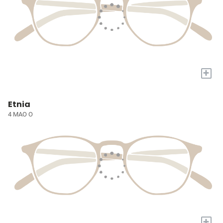
+
Etnia
4 MAO O
+