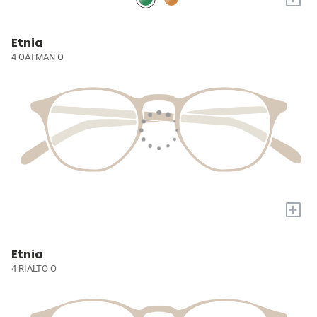
Etnia
4 OATMAN O
+
Etnia
4 RIALTO O