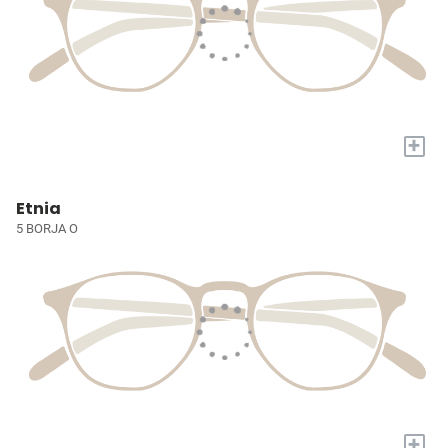
+
Etnia
5 BORJA O
+