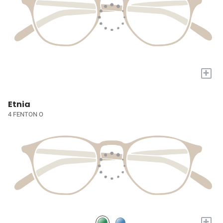
+
Etnia
4 FENTON O
+