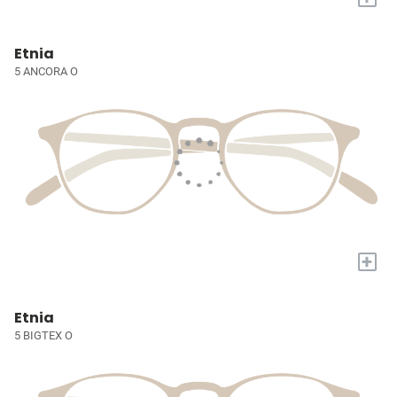
Etnia
5 ANCORA O
+
Etnia
5 BIGTEX O