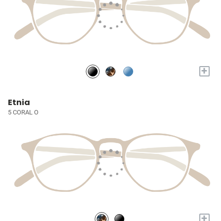
+
Etnia
5 CORAL O
+