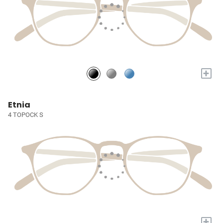
+
Etnia
4 TOPOCK S
+