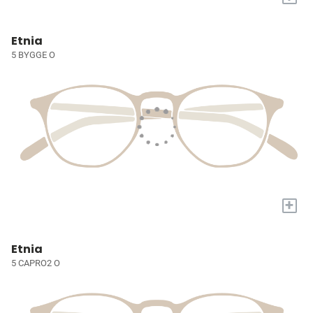
Etnia
5 BYGGE O
+
Etnia
5 CAPRO2 O