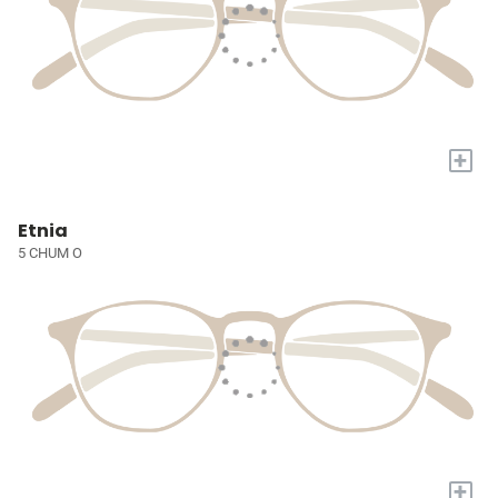
+
Etnia
5 CHUM O
+