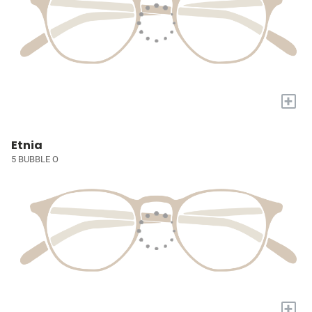
+
Etnia
5 BUBBLE O
+