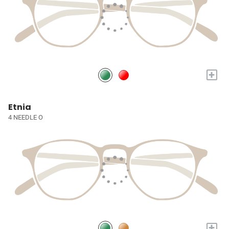
+
Etnia
4 NEEDLE O
+