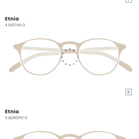
Etnia
4 XATIVA O
+
Etnia
5 ACROPO O