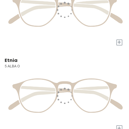
+
Etnia
5 ALBA O
+