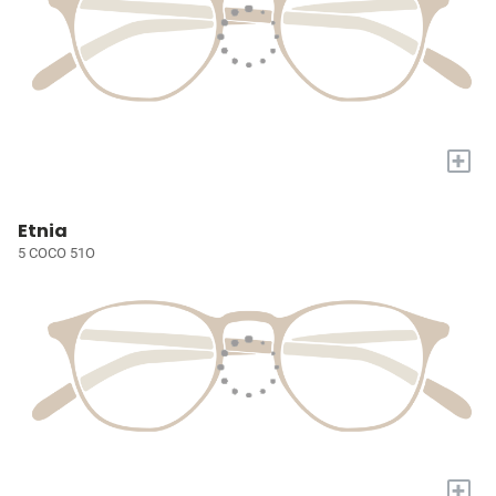
+
Etnia
5 COCO 51O
+