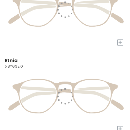
+
Etnia
5 BYGGE O
+