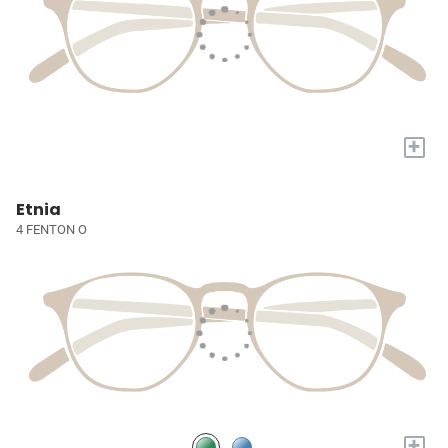
+
Etnia
4 FENTON O
+