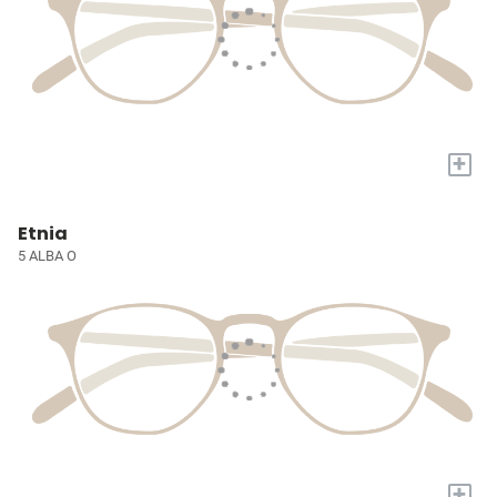
+
Etnia
5 ALBA O
+