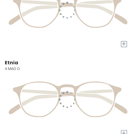
+
Etnia
4 MAO O
+