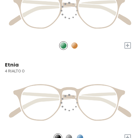
+
Etnia
4 RIALTO O
+