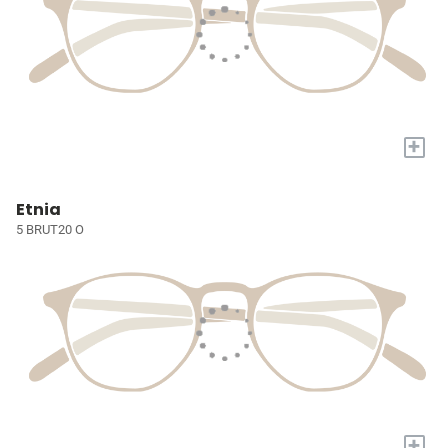
+
Etnia
5 BRUT20 O
+