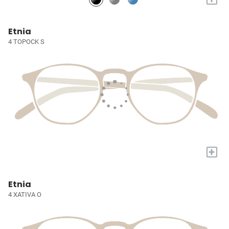
Etnia
4 TOPOCK S
+
Etnia
4 XATIVA O