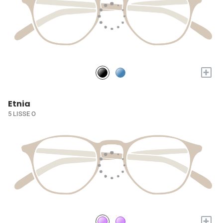
+
Etnia
5 LISSE O
+