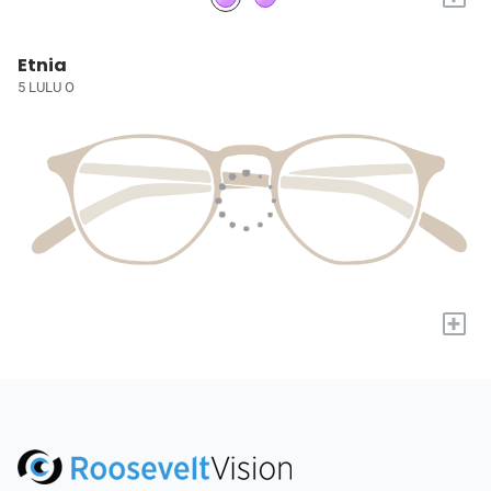
Etnia
5 LULU O
+