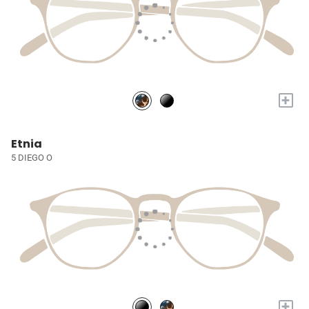
+
Etnia
5 DIEGO O
+