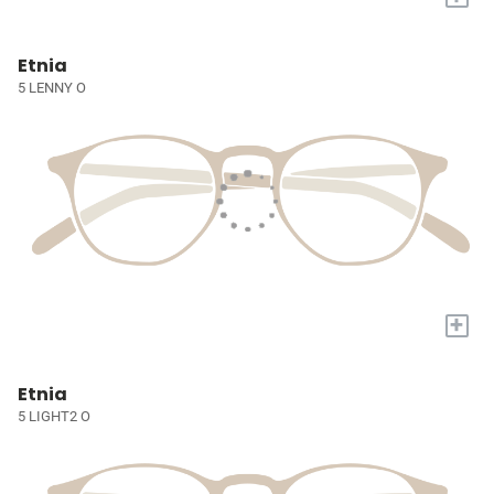
Etnia
5 LENNY O
+
Etnia
5 LIGHT2 O