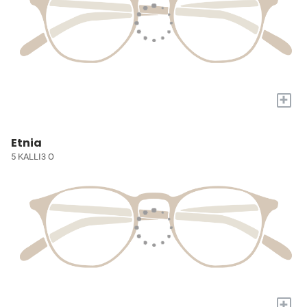
+
Etnia
5 KALLI3 O
+