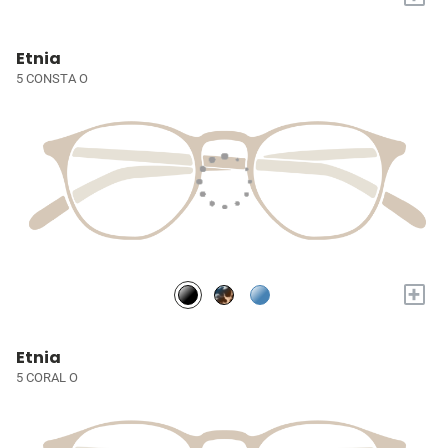
Etnia
5 CONSTA O
+
Etnia
5 CORAL O