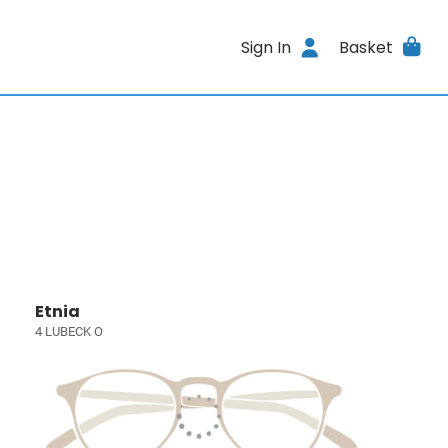
Sign In
Basket
Etnia
4 LUBECK O