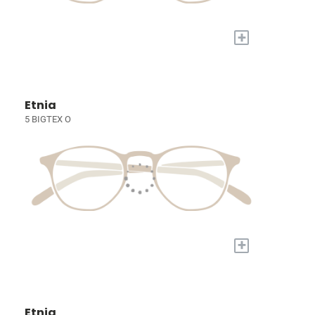
+
Etnia
5 BIGTEX O
+
Etnia