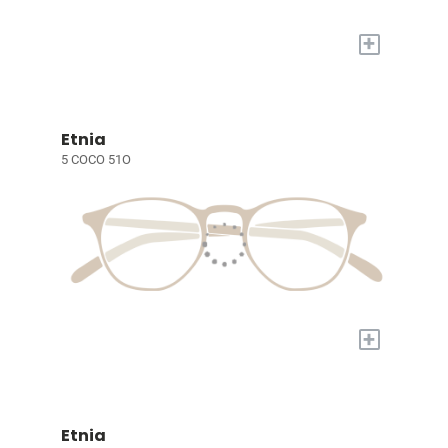
+
Etnia
5 COCO 51O
+
Etnia