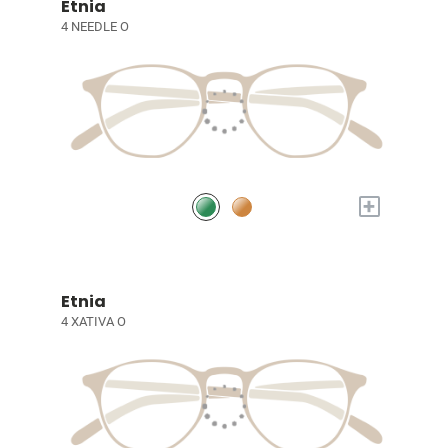
Etnia
4 NEEDLE O
+
Etnia
4 XATIVA O