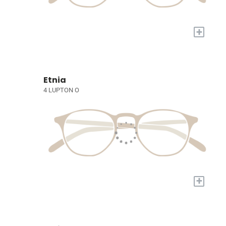
+
Etnia
4 LUPTON O
+