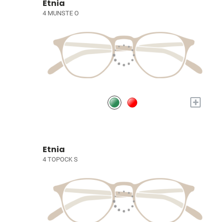
Etnia
4 MUNSTE O
+
Etnia
4 TOPOCK S