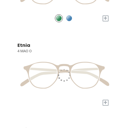
+
Etnia
4 MAO O
+