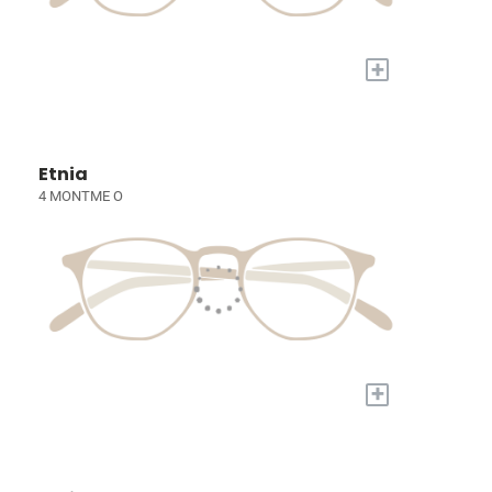
+
Etnia
4 MONTME O
+