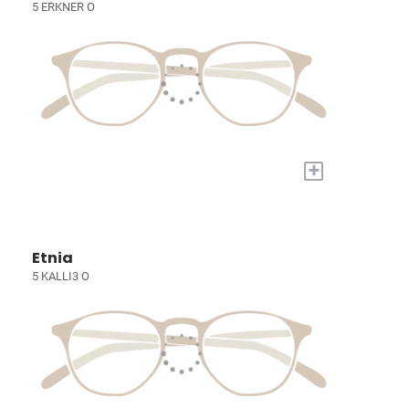
5 ERKNER O
+
Etnia
5 KALLI3 O