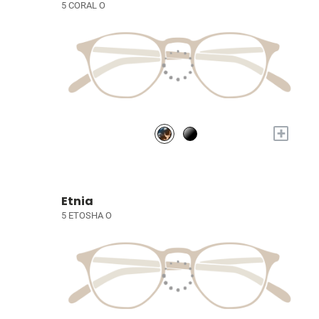
5 CORAL O
+
Etnia
5 ETOSHA O