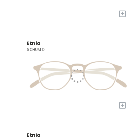
+
Etnia
5 CHUM O
+
Etnia