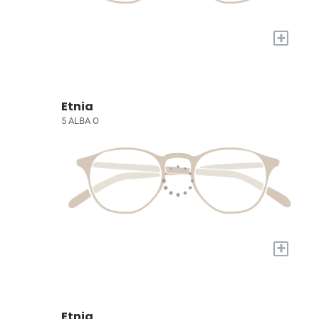
+
Etnia
5 ALBA O
+
Etnia