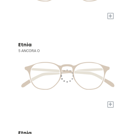
+
Etnia
5 ANCORA O
+
Etnia