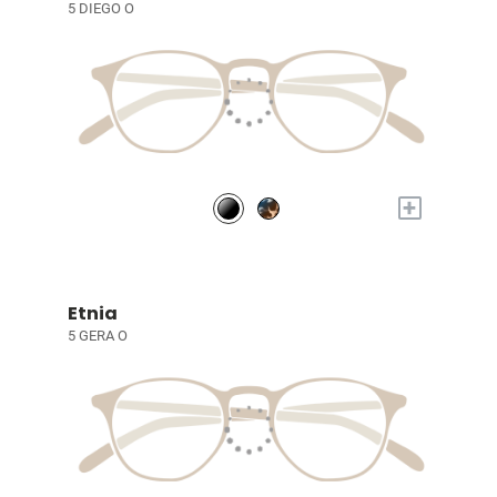
5 DIEGO O
+
Etnia
5 GERA O