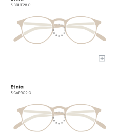
5 BRUT28 O
+
Etnia
5 CAPRO2 O