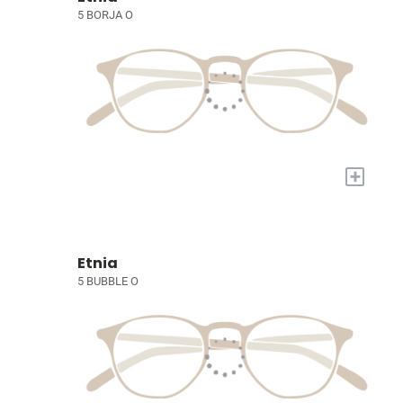
5 BORJA O
+
Etnia
5 BUBBLE O