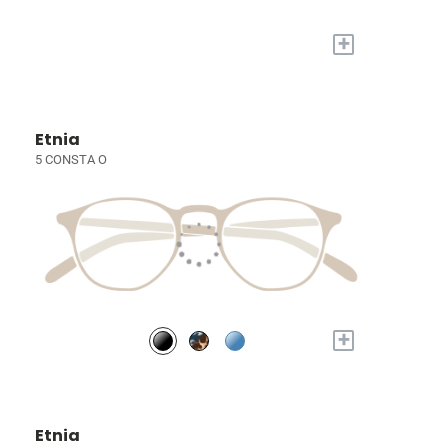
+
Etnia
5 CONSTA O
+
Etnia